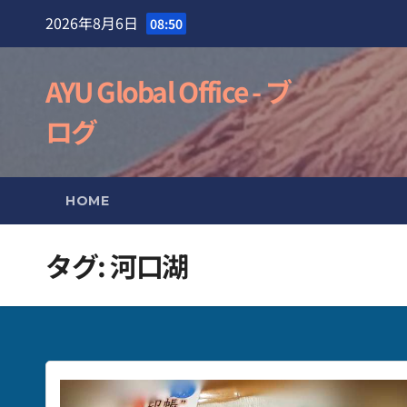
Skip
2026年8月6日
08:50
to
content
AYU Global Office - ブ
ログ
HOME
タグ:
河口湖