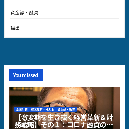
資金繰・融資
輸出
You missed
企業財務
経営革新・補助金
資金繰・融資
【激変期を生き抜く経営革新＆財
務戦略】その１：コロナ融資の元