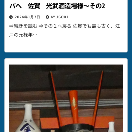
パへ 佐賀 光武酒造場様～その2
2024年1月3日
AYUGO01
⇒続きを読む ⇒その１へ戻る 佐賀でも最も古く、江
戸の元禄年…