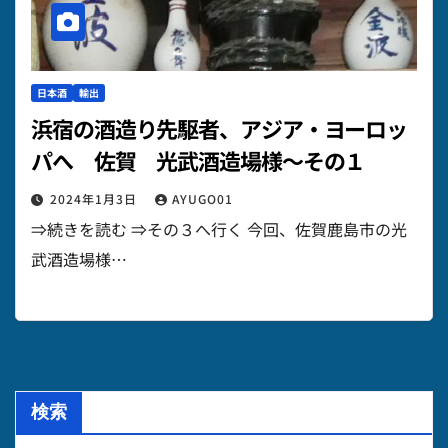
日本酒
輸出
浜宿の酒造り先駆者、アジア・ヨーロッ
パへ 佐賀 光武酒造場様～その１
2024年1月3日
AYUGO01
⇒続きを読む ⇒その３へ行く 今回、佐賀鹿島市の光
武酒造場様…
検索