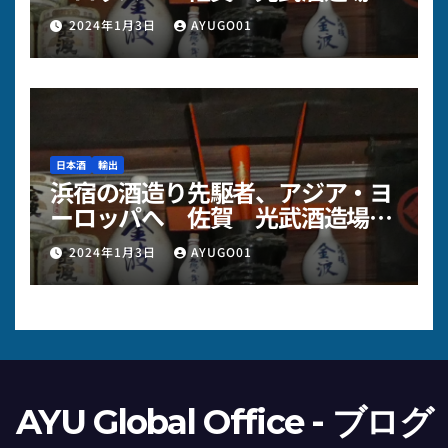
～その2
2024年1月3日
AYUGO01
日本酒
輸出
浜宿の酒造り先駆者、アジア・ヨ
ーロッパへ 佐賀 光武酒造場様
～その１
2024年1月3日
AYUGO01
AYU Global Office - ブログ