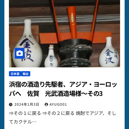
日本酒
輸出
浜宿の酒造り先駆者、アジア・ヨーロッ
パへ 佐賀 光武酒造場様～その3
2024年1月3日
AYUGO01
⇒その１に戻る ⇒その２に戻る 焼酎でアジア、そし
てカクテル…