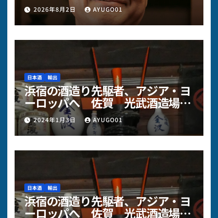
本返済が重い…「物価高・人件費
2026年8月2日
AYUGO01
高」のダブルパンチを乗り切る財
務の視点
日本酒
輸出
浜宿の酒造り先駆者、アジア・ヨ
ーロッパへ 佐賀 光武酒造場様
～その3
2024年1月3日
AYUGO01
日本酒
輸出
浜宿の酒造り先駆者、アジア・ヨ
ーロッパへ 佐賀 光武酒造場様