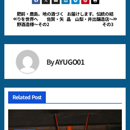
投
肥前・鹿島。地の酒づく
お届けします。伝統の結
りを世界へ 佐賀・矢
晶 山梨・井出醸造店～
野酒造様～その2
その3
稿
ナ
ビ
By
AYUGO01
ゲ
ー
シ
Related Post
ョ
ン