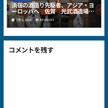
浜宿の酒造り先駆者、アジア・ヨ
ーロッパへ 佐賀 光武酒造場様
～その１
1月 3, 2024
AYUGO01
コメントを残す