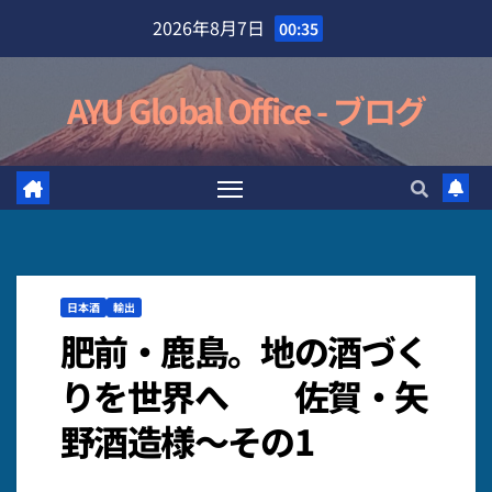
Skip
2026年8月7日
00:35
to
content
AYU Global Office - ブログ
日本酒
輸出
肥前・鹿島。地の酒づく
りを世界へ 佐賀・矢
野酒造様～その1