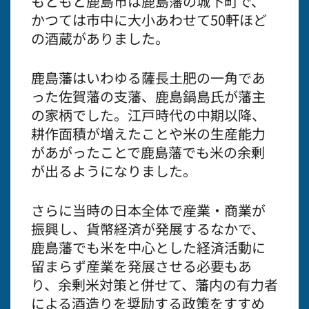
もともと鹿島市は鹿島藩の城下町で、
かつては市中に大小あわせて50軒ほど
の酒蔵がありました。
鹿島藩はいわゆる薩長土肥の一角であ
った佐賀藩の支藩、鹿島鍋島氏が藩主
の家柄でした。江戸時代の中期以降、
耕作面積が増えたことや米の生産能力
があがったことで鹿島藩でも米の余剰
が出るようになりました。
さらに当時の日本全体で産業・商業が
振興し、貨幣経済が発展するなかで、
鹿島藩でも米を中心とした経済活動に
留まらず産業を発展させる必要もあ
り、余剰米対策と併せて、藩内の有力者
による酒造りを奨励する政策をすすめ