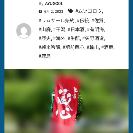
By
AYUGO01
#ムツゴロウ
,
6月 2, 2023
#ラムサール条約
,
#伝統
,
#佐賀
,
#山廃
,
#干潟
,
#日本酒
,
#有明海
,
#歴史
,
#海外
,
#生酛
,
#矢野酒造
,
#純米吟醸
,
#肥前蔵心
,
#輸出
,
#酒蔵
,
#鹿島