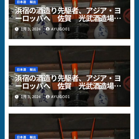
日本酒
輸出
浜宿の酒造り先駆者、アジア・ヨ
ーロッパへ 佐賀 光武酒造場様
～その3
1月 3, 2024
AYUGO01
日本酒
輸出
浜宿の酒造り先駆者、アジア・ヨ
ーロッパへ 佐賀 光武酒造場様
～その2
1月 3, 2024
AYUGO01
日本酒
輸出