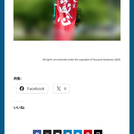
All rights are reserved under the copyright of Yasuyuki Ayukawa (2023)
共有:
Facebook
X
いいね: