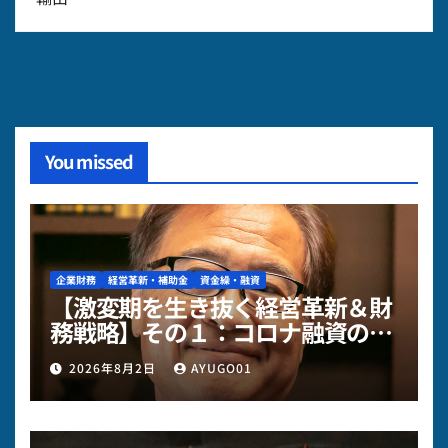
You missed
企業財務
経営革新・補助金
資金繰・融資
【激変期を生き抜く経営革新＆財
務戦略】その１：コロナ融資の元
本返済が重い…「物価高・人件費
2026年8月2日
AYUGO01
高」のダブルパンチを乗り切る財
務の視点