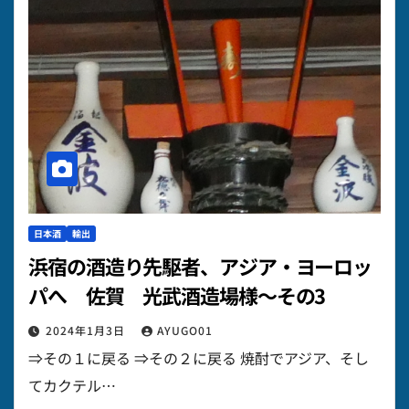
日本酒
輸出
浜宿の酒造り先駆者、アジア・ヨーロッ
パへ 佐賀 光武酒造場様～その3
2024年1月3日
AYUGO01
⇒その１に戻る ⇒その２に戻る 焼酎でアジア、そし
てカクテル…