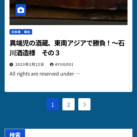
日本酒
輸出
異端児の酒蔵、東南アジアで勝負！～石
川酒造様 その３
2023年2月22日
AYUGO01
All rights are reserved under …
投
1
2
稿
の
検索