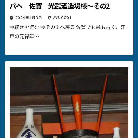
パへ 佐賀 光武酒造場様～その2
2024年1月3日
AYUGO01
⇒続きを読む ⇒その１へ戻る 佐賀でも最も古く、江
戸の元禄年…