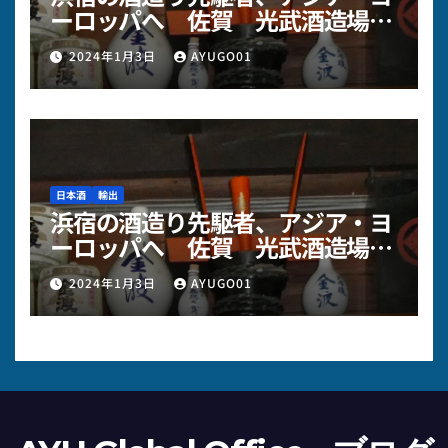
ーロッパへ 佐賀 光武酒造場様
～その2
2024年1月3日
AYUGO01
日本酒
輸出
浜宿の酒造り先駆者、アジア・ヨ
ーロッパへ 佐賀 光武酒造場様
～その１
2024年1月3日
AYUGO01