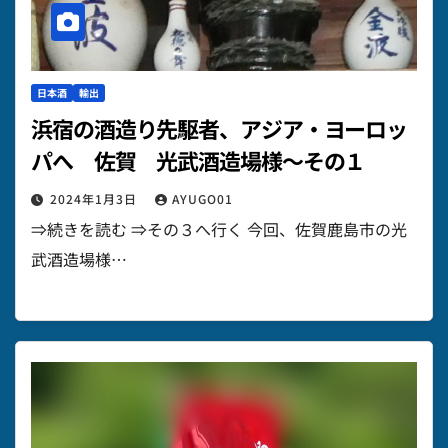
日本酒
輸出
浜宿の酒造り先駆者、アジア・ヨーロッ
パへ 佐賀 光武酒造場様～その１
2024年1月3日
AYUGO01
⇒続きを読む ⇒その３へ行く 今回、佐賀鹿島市の光
武酒造場様…