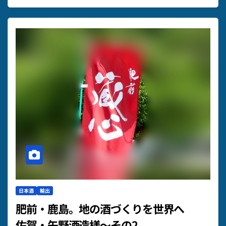
日本酒
輸出
肥前・鹿島。地の酒づくりを世界へ
佐賀・矢野酒造様～その2