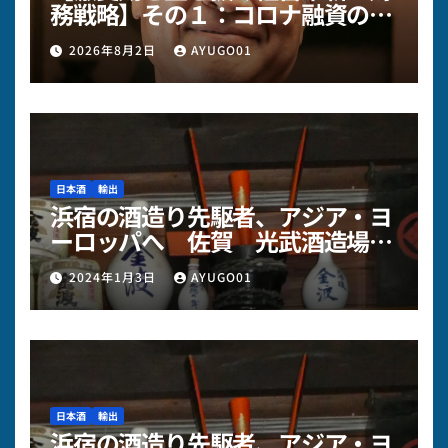
務戦略】その１：コロナ融資の元
本返済が重い…「物価高・人件費
2026年8月2日
AYUGO01
高」のダブルパンチを乗り切る財
務の視点
日本酒
輸出
浜宿の酒造り先駆者、アジア・ヨ
ーロッパへ 佐賀 光武酒造場様
～その3
2024年1月3日
AYUGO01
日本酒
輸出
浜宿の酒造り先駆者、アジア・ヨ