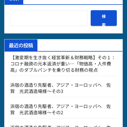
ペ
ー
検
ジ
索
送
最近の投稿
り
【激変期を生き抜く経営革新＆財務戦略】その１：
コロナ融資の元本返済が重い…「物価高・人件費
高」のダブルパンチを乗り切る財務の視点
浜宿の酒造り先駆者、アジア・ヨーロッパへ 佐
賀 光武酒造場様～その3
浜宿の酒造り先駆者、アジア・ヨーロッパへ 佐
賀 光武酒造場様～その2